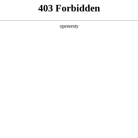
产品及服务
行业解决方案
合作伙伴
投资者关系
国际问学
智算基础设施
算力调度加速
智